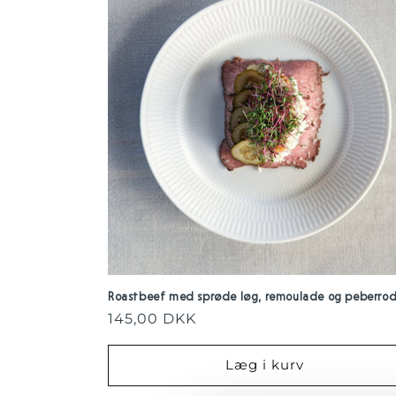
k
t
i
o
n
:
Roastbeef med sprøde løg, remoulade og peberro
Normalpris
145,00 DKK
Læg i kurv