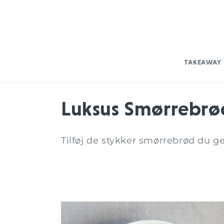
Gå til
indhold
TAKEAWAY
K
Luksus Smørrebrø
o
Tilføj de stykker smørrebrød du ge
l
l
e