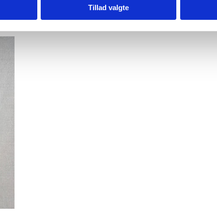
Tillad valgte
Læg i kurv