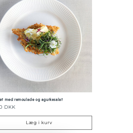
ilet med remoulade og agurkesalat
alpris
00 DKK
Læg i kurv