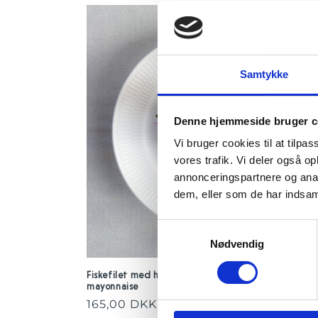
Samtykke
Denne hjemmeside bruger c
Vi bruger cookies til at tilpas
vores trafik. Vi deler også 
annonceringspartnere og anal
dem, eller som de har indsaml
Samtykkevalg
Nødvendig
Fiskefilet med håndpillede rejer, grillet citron og
mayonnaise
Normalpris
165,00 DKK