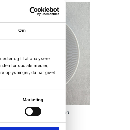
Om
 medier og til at analysere
nden for sociale medier,
e oplysninger, du har givet
Marketing
ild med smilende æg, rødløg og kapers
alpris
00 DKK