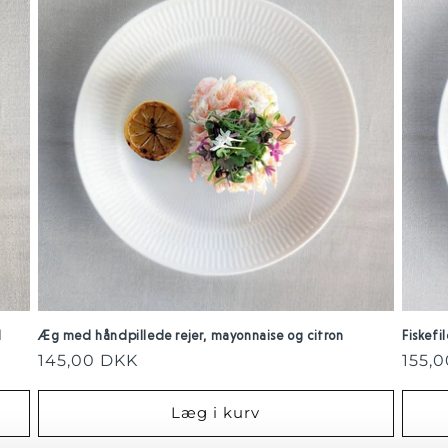
d
Æg med håndpillede rejer, mayonnaise og citron
Fiskef
Normalpris
145,00 DKK
Norm
155,
Læg i kurv