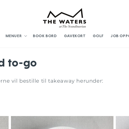
MENUER
BOOK BORD
GAVEKORT
GOLF
JOB OPP
d to-go
rne vil bestille til takeaway herunder: