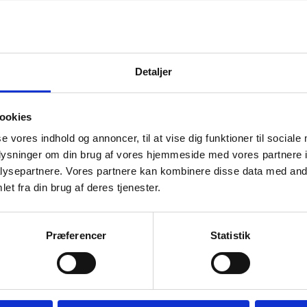
Detaljer
ookies
se vores indhold og annoncer, til at vise dig funktioner til sociale
oplysninger om din brug af vores hjemmeside med vores partnere i
ysepartnere. Vores partnere kan kombinere disse data med andr
et fra din brug af deres tjenester.
Præferencer
Statistik
Oksetatar med æggeblomme, løg, kapers, pickles og
Karrys
peberrod
Norm
125,
Normalpris
165,00 DKK