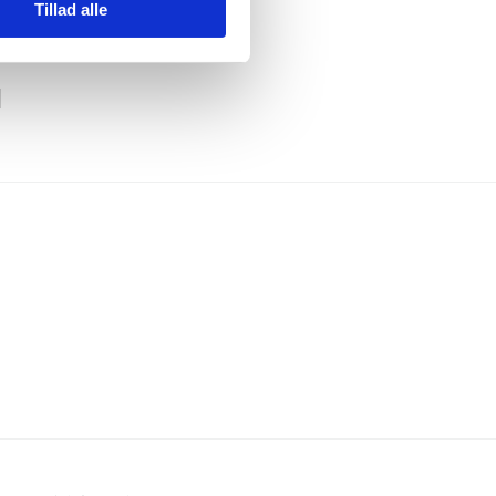
Tillad alle
tid
d