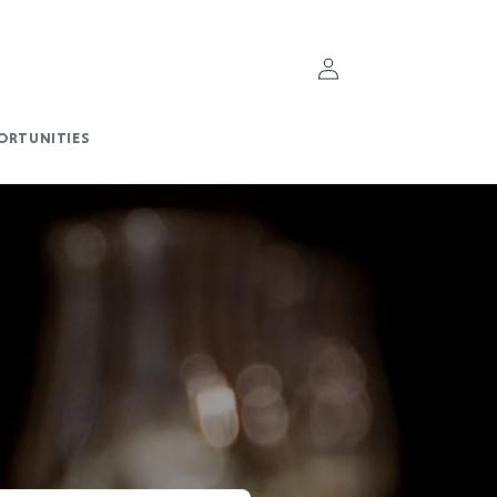
Log
ind
ORTUNITIES