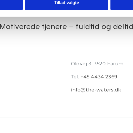
Tillad valgte
enere med høj faglig baggrund – fuld
Motiverede tjenere – fuldtid og delti
Oldvej 3, 3520 Farum
Tel.
+45 4434 2369
info@the-waters.dk