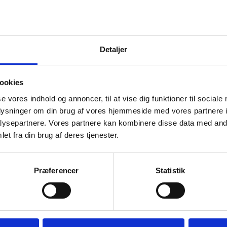
Se vores ledige stillinger nedenfor
Detaljer
ookies
se vores indhold og annoncer, til at vise dig funktioner til sociale
oplysninger om din brug af vores hjemmeside med vores partnere i
ysepartnere. Vores partnere kan kombinere disse data med andr
et fra din brug af deres tjenester.
LEDIGE STILLINGER:
Præferencer
Statistik
Motiverede kokke – fuldtid og deltid