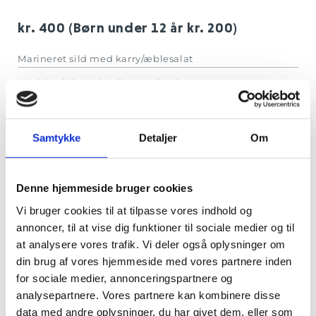
kr. 400 (Børn under 12 år kr. 200)
Marineret sild med karry/æblesalat
Kryddersild med rødløg, rødbeder og
kapers
Røget laks med flødestuvet spinat
Samtykke
Detaljer
Om
Smilende æg med håndpillede rejer
Fiskefilet med remoulade
Denne hjemmeside bruger cookies
Gravad laks med ”rævedressing”
Vi bruger cookies til at tilpasse vores indhold og
Leverpostej med bacon og svampe
annoncer, til at vise dig funktioner til sociale medier og til
Roastbeef med sprøde løg og peberrod
at analysere vores trafik. Vi deler også oplysninger om
din brug af vores hjemmeside med vores partnere inden
Lammekølle med ovnbagte kartofler i
for sociale medier, annonceringspartnere og
andefedt
analysepartnere. Vores partnere kan kombinere disse
Kylling a la Danoise
data med andre oplysninger, du har givet dem, eller som